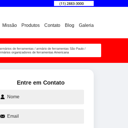
(11) 2883-3000
Missão
Produtos
Contato
Blog
Galeria
armários de ferramentas
armário de ferramentas São Paulo
rmários organizadores de ferramentas Americana
Entre em Contato