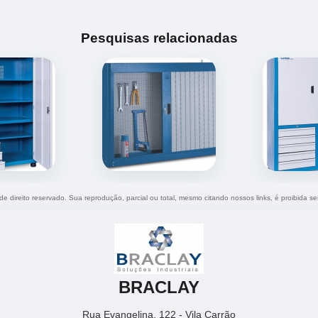
Pesquisas relacionadas
 de direito reservado. Sua reprodução, parcial ou total, mesmo citando nossos links, é proibida se
BRACLAY
Rua Evangelina, 122 - Vila Carrão