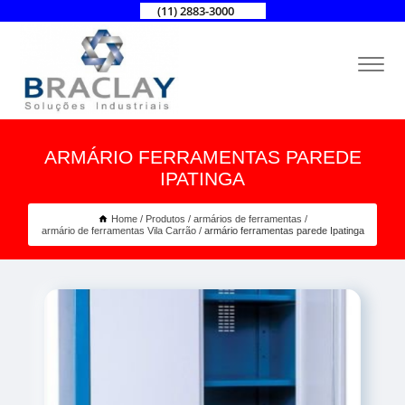
(11) 2883-3000
ARMÁRIO FERRAMENTAS PAREDE
IPATINGA
Home
Produtos
armários de ferramentas
armário de ferramentas Vila Carrão
armário ferramentas parede Ipatinga