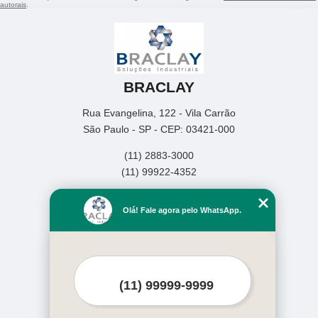
autorais
.
BRACLAY
Rua Evangelina, 122 - Vila Carrão
São Paulo - SP - CEP: 03421-000
(11) 2883-3000
(11) 99922-4352
Home
Olá! Fale agora pelo WhatsApp.
Empresa
Missão
Produtos
Contato
Mapa do site
Mais Serviços