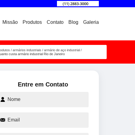
(11) 2883-3000
Missão
Produtos
Contato
Blog
Galeria
rodutos
armários industriais
armário de aço industrial
uanto custa armário industrial Rio de Janeiro
Entre em Contato