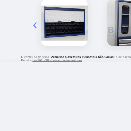
‹
O conteúdo do texto "
Armários Gaveteiros Industriais São Carlos
" é de direi
Penal –
Lei 9610/98 - Lei de direitos autorais
.