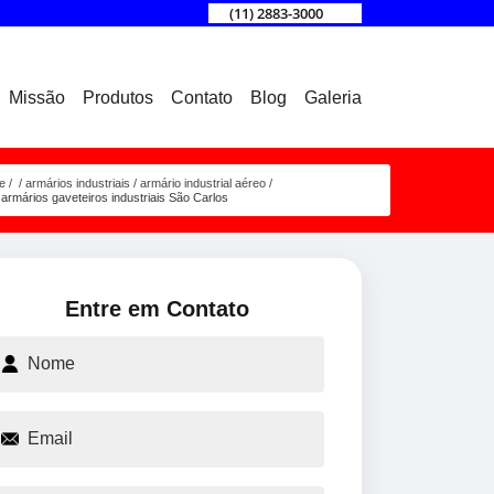
(11) 2883-3000
Missão
Produtos
Contato
Blog
Galeria
e
armários industriais
armário industrial aéreo
armários gaveteiros industriais São Carlos
Entre em Contato