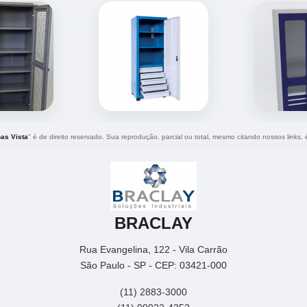
as Vista
" é de direito reservado. Sua reprodução, parcial ou total, mesmo citando nossos links, 
BRACLAY
Rua Evangelina, 122 - Vila Carrão
São Paulo - SP - CEP: 03421-000
(11) 2883-3000