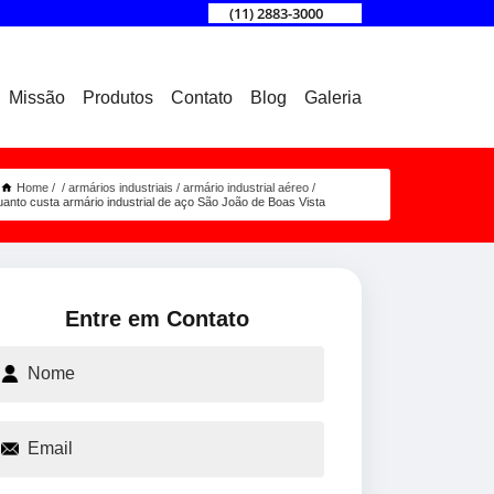
(11) 2883-3000
Missão
Produtos
Contato
Blog
Galeria
Home
armários industriais
armário industrial aéreo
uanto custa armário industrial de aço São João de Boas Vista
Entre em Contato