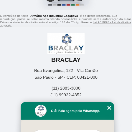
O conteúdo do texto "
Armário Aço Industrial Caçapava
" é de direito reservado. Sua
reprodução, parcial ou total, mesmo citando nossos links, é proibida sem a autorização do autor.
Crime de violação de direito autoral – artigo 184 do Código Penal –
Lei 9610/98 - Lei de direitos
autorais
.
BRACLAY
Rua Evangelina, 122 - Vila Carrão
São Paulo - SP - CEP: 03421-000
(11) 2883-3000
(11) 99922-4352
Home
Olá! Fale agora pelo WhatsApp.
Empresa
Missão
Produtos