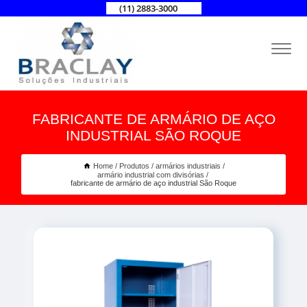
(11) 2883-3000
FABRICANTE DE ARMÁRIO DE AÇO
INDUSTRIAL SÃO ROQUE
Home
Produtos
armários industriais
armário industrial com divisórias
fabricante de armário de aço industrial São Roque