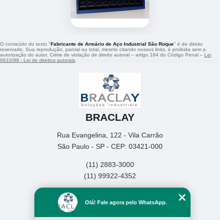
O conteúdo do texto "
Fabricante de Armário de Aço Industrial São Roque
" é de direito
reservado. Sua reprodução, parcial ou total, mesmo citando nossos links, é proibida sem a
autorização do autor. Crime de violação de direito autoral – artigo 184 do Código Penal –
Lei
9610/98 - Lei de direitos autorais
.
BRACLAY
Rua Evangelina, 122 - Vila Carrão
São Paulo - SP - CEP: 03421-000
(11) 2883-3000
(11) 99922-4352
Home
Olá! Fale agora pelo WhatsApp.
Empresa
Missão