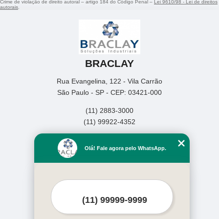
Crime de violação de direito autoral – artigo 184 do Código Penal –
Lei 9610/98 - Lei de direitos
autorais
.
BRACLAY
Rua Evangelina, 122 - Vila Carrão
São Paulo - SP - CEP: 03421-000
(11) 2883-3000
(11) 99922-4352
Home
Olá! Fale agora pelo WhatsApp.
Empresa
Missão
Produtos
Contato
Mapa do site
Mais Serviços