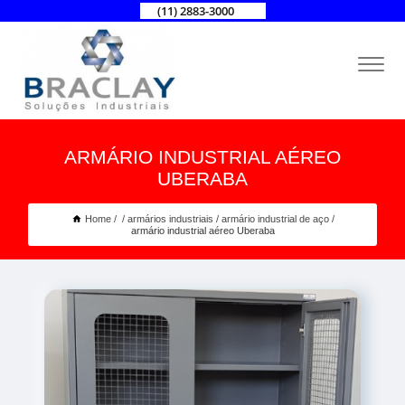
(11) 2883-3000
ARMÁRIO INDUSTRIAL AÉREO
UBERABA
Home
armários industriais
armário industrial de aço
armário industrial aéreo Uberaba