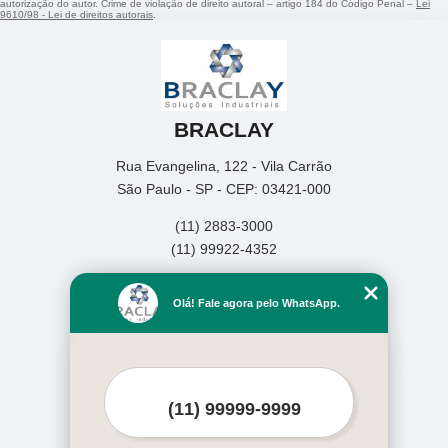
autorização do autor. Crime de violação de direito autoral – artigo 184 do Código Penal –
Lei
9610/98 - Lei de direitos autorais
.
BRACLAY
Rua Evangelina, 122 - Vila Carrão
São Paulo - SP - CEP: 03421-000
(11) 2883-3000
(11) 99922-4352
Home
Olá! Fale agora pelo WhatsApp.
Empresa
Missão
Produtos
Contato
Mapa do site
Mais Serviços