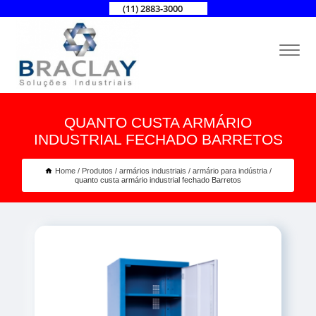
(11) 2883-3000
QUANTO CUSTA ARMÁRIO
INDUSTRIAL FECHADO BARRETOS
Home
Produtos
armários industriais
armário para indústria
quanto custa armário industrial fechado Barretos