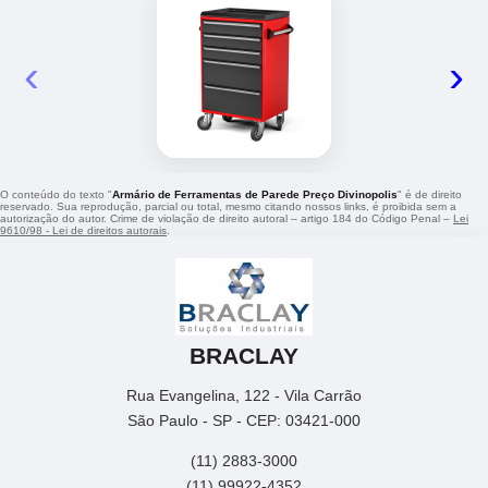
‹
›
O conteúdo do texto "
Armário de Ferramentas de Parede Preço Divinopolis
" é de direito
reservado. Sua reprodução, parcial ou total, mesmo citando nossos links, é proibida sem a
autorização do autor. Crime de violação de direito autoral – artigo 184 do Código Penal –
Lei
9610/98 - Lei de direitos autorais
.
BRACLAY
Rua Evangelina, 122 - Vila Carrão
São Paulo - SP - CEP: 03421-000
(11) 2883-3000
(11) 99922-4352