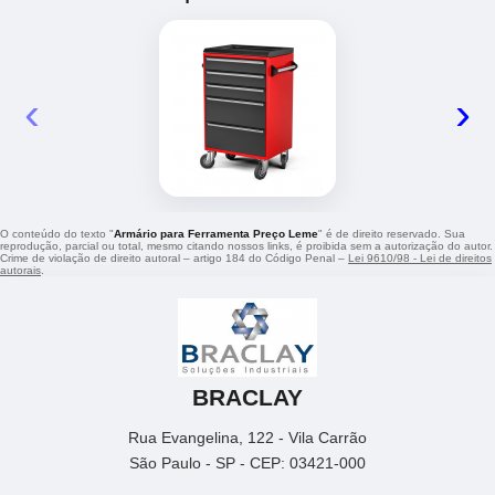
‹
›
O conteúdo do texto "
Armário para Ferramenta Preço Leme
" é de direito reservado. Sua
reprodução, parcial ou total, mesmo citando nossos links, é proibida sem a autorização do autor.
Crime de violação de direito autoral – artigo 184 do Código Penal –
Lei 9610/98 - Lei de direitos
autorais
.
BRACLAY
Rua Evangelina, 122 - Vila Carrão
São Paulo - SP - CEP: 03421-000