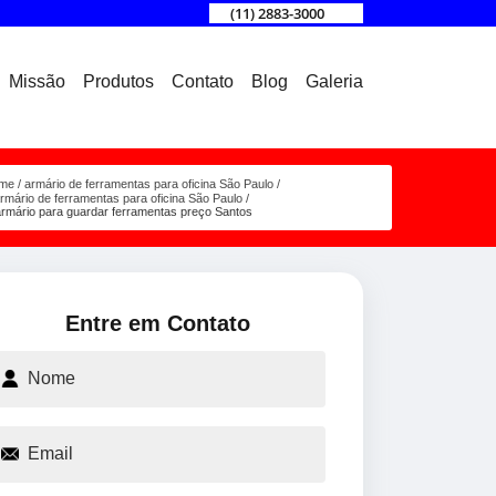
(11) 2883-3000
Missão
Produtos
Contato
Blog
Galeria
me
armário de ferramentas para oficina São Paulo
rmário de ferramentas para oficina São Paulo
rmário para guardar ferramentas preço Santos
Entre em Contato