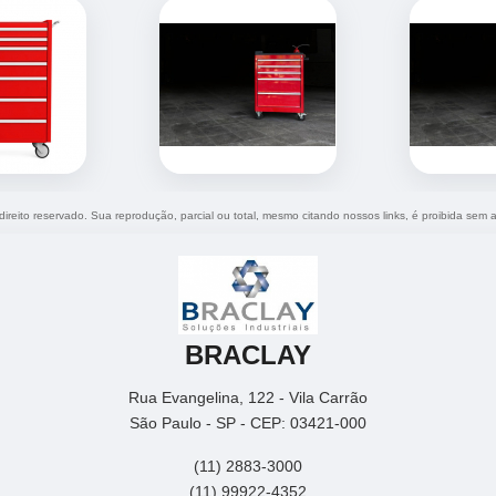
 direito reservado. Sua reprodução, parcial ou total, mesmo citando nossos links, é proibida sem a
BRACLAY
Rua Evangelina, 122 - Vila Carrão
São Paulo - SP - CEP: 03421-000
(11) 2883-3000
(11) 99922-4352