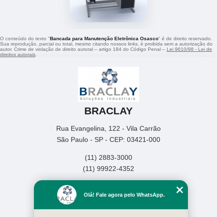
O conteúdo do texto "
Bancada para Manutenção Eletrônica Osasco
" é de direito reservado.
Sua reprodução, parcial ou total, mesmo citando nossos links, é proibida sem a autorização do
autor. Crime de violação de direito autoral – artigo 184 do Código Penal –
Lei 9610/98 - Lei de
direitos autorais
.
BRACLAY
Rua Evangelina, 122 - Vila Carrão
São Paulo - SP - CEP: 03421-000
(11) 2883-3000
(11) 99922-4352
Home
Olá! Fale agora pelo WhatsApp.
Empresa
Missão