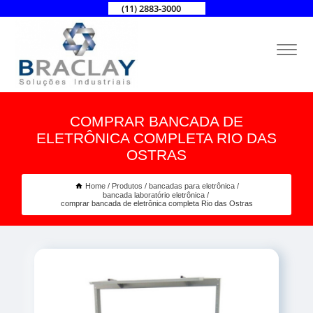
(11) 2883-3000
COMPRAR BANCADA DE
ELETRÔNICA COMPLETA RIO DAS
OSTRAS
Home
Produtos
bancadas para eletrônica
bancada laboratório eletrônica
comprar bancada de eletrônica completa Rio das Ostras