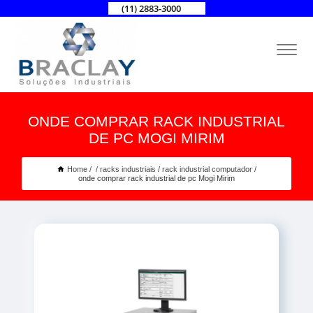
(11) 2883-3000
ONDE COMPRAR RACK INDUSTRIAL
DE PC MOGI MIRIM
Home
racks industriais
rack industrial computador
onde comprar rack industrial de pc Mogi Mirim