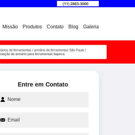
(11) 2883-3000
Missão
Produtos
Contato
Blog
Galeria
mários de ferramentas
armário de ferramentas São Paulo
otação de armário para ferramentas Itapeva
Entre em Contato