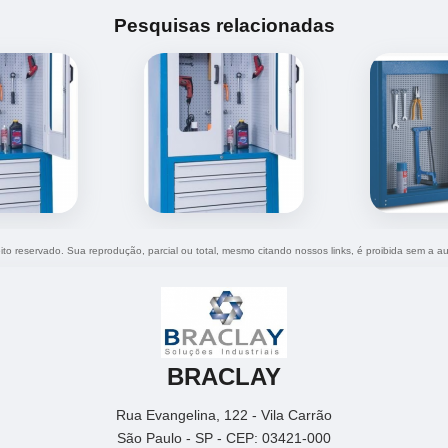
Pesquisas relacionadas
eito reservado. Sua reprodução, parcial ou total, mesmo citando nossos links, é proibida sem a au
BRACLAY
Rua Evangelina, 122 - Vila Carrão
São Paulo - SP - CEP: 03421-000