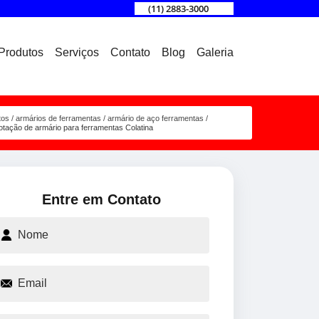
(11) 2883-3000
Produtos
Serviços
Contato
Blog
Galeria
tos
armários de ferramentas
armário de aço ferramentas
otação de armário para ferramentas Colatina
Entre em Contato