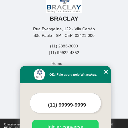
BRACLAY
Rua Evangelina, 122 - Vila Carrão
São Paulo - SP - CEP: 03421-000
(11) 2883-3000
(11) 99922-4352
Home
Empresa
Olá! Fale agora pelo WhatsApp.
Missão
Produtos
Serviços
Contato
Mapa do site
Mais Serviços
O inteiro teor deste site está sujeito à proteção de direitos autorais. Copyright©
Iniciar conversa
BRACLAY (Lei 9610 de 19/02/1998)