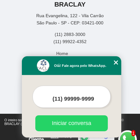
BRACLAY
Rua Evangelina, 122 - Vila Carrão
São Paulo - SP - CEP: 03421-000
(11) 2883-3000
(11) 99922-4352
Home
Empresa
Olá! Fale agora pelo WhatsApp.
Missão
Produtos
Serviços
Contato
Mapa do site
Mais Serviços
O inteiro teor deste site está sujeito à proteção de direitos autorais. Copyright©
Iniciar conversa
BRACLAY (Lei 9610 de 19/02/1998)
1