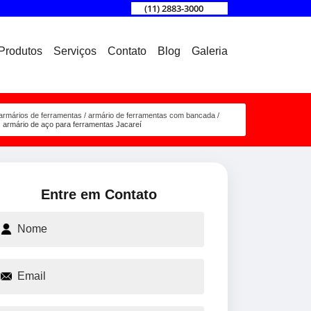
(11) 2883-3000
Produtos
Serviços
Contato
Blog
Galeria
armários de ferramentas
armário de ferramentas com bancada
armário de aço para ferramentas Jacareí
Entre em Contato