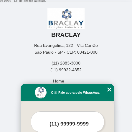
9610/98 - Lei de direitos autorais
.
BRACLAY
Rua Evangelina, 122 - Vila Carrão
São Paulo - SP - CEP: 03421-000
(11) 2883-3000
(11) 99922-4352
Home
Empresa
Olá! Fale agora pelo WhatsApp.
Missão
Produtos
Serviços
Contato
Mapa do site
Mais Serviços