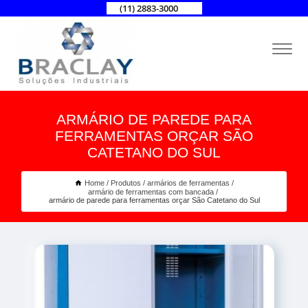
(11) 2883-3000
ARMÁRIO DE PAREDE PARA
FERRAMENTAS ORÇAR SÃO
CATETANO DO SUL
Home
Produtos
armários de ferramentas
armário de ferramentas com bancada
armário de parede para ferramentas orçar São Catetano do Sul