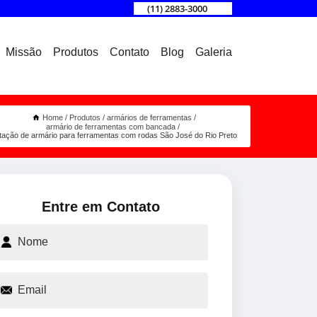
(11) 2883-3000
Missão
Produtos
Contato
Blog
Galeria
Home
Produtos
armários de ferramentas
armário de ferramentas com bancada
tação de armário para ferramentas com rodas São José do Rio Preto
Entre em Contato