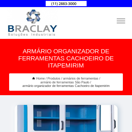
(11) 2883-3000
ARMÁRIO ORGANIZADOR DE
FERRAMENTAS CACHOEIRO DE
ITAPEMIRIM
Home
Produtos
armários de ferramentas
armário de ferramentas São Paulo
armário organizador de ferramentas Cachoeiro de Itapemirim