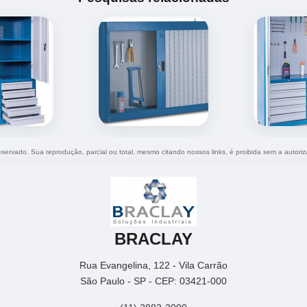
 reservado. Sua reprodução, parcial ou total, mesmo citando nossos links, é proibida sem a autori
BRACLAY
Rua Evangelina, 122 - Vila Carrão
São Paulo - SP - CEP: 03421-000