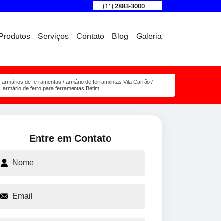
(11) 2883-3000
Produtos
Serviços
Contato
Blog
Galeria
armários de ferramentas
armário de ferramentas Vila Carrão
armário de ferro para ferramentas Betim
Entre em Contato