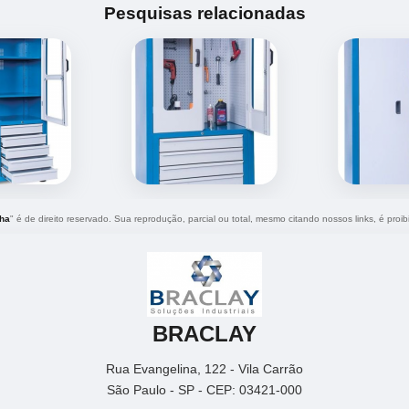
Pesquisas relacionadas
lha
" é de direito reservado. Sua reprodução, parcial ou total, mesmo citando nossos links, é proib
BRACLAY
Rua Evangelina, 122 - Vila Carrão
São Paulo - SP - CEP: 03421-000