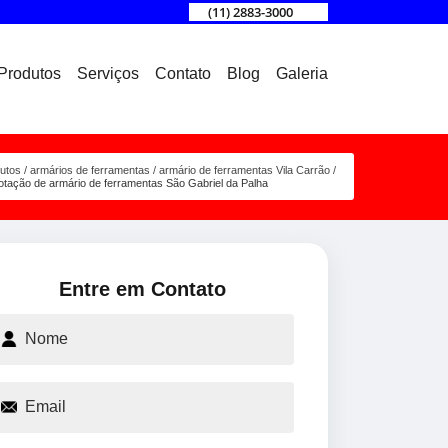
(11) 2883-3000
Produtos
Serviços
Contato
Blog
Galeria
utos
armários de ferramentas
armário de ferramentas Vila Carrão
otação de armário de ferramentas São Gabriel da Palha
Entre em Contato