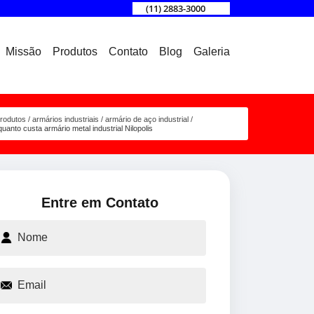
(11) 2883-3000
Missão
Produtos
Contato
Blog
Galeria
rodutos
armários industriais
armário de aço industrial
quanto custa armário metal industrial Nilopolis
Entre em Contato