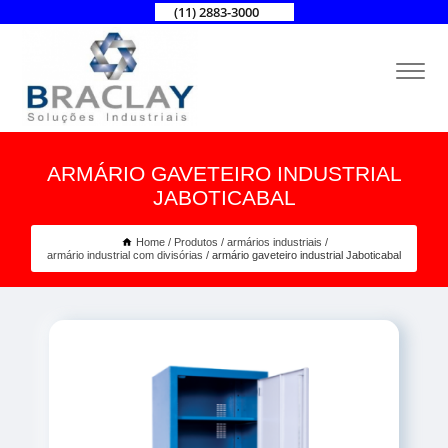
(11) 2883-3000
ARMÁRIO GAVETEIRO INDUSTRIAL
JABOTICABAL
Home
Produtos
armários industriais
armário industrial com divisórias
armário gaveteiro industrial Jaboticabal