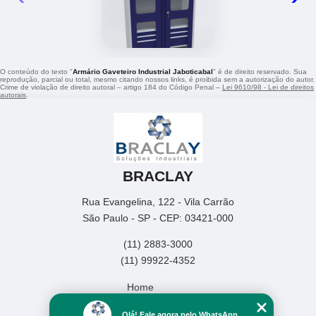
O conteúdo do texto "
Armário Gaveteiro Industrial Jaboticabal
" é de direito reservado. Sua
reprodução, parcial ou total, mesmo citando nossos links, é proibida sem a autorização do autor.
Crime de violação de direito autoral – artigo 184 do Código Penal –
Lei 9610/98 - Lei de direitos
autorais
.
BRACLAY
Rua Evangelina, 122 - Vila Carrão
São Paulo - SP - CEP: 03421-000
(11) 2883-3000
(11) 99922-4352
Home
Empresa
Olá! Fale agora pelo WhatsApp.