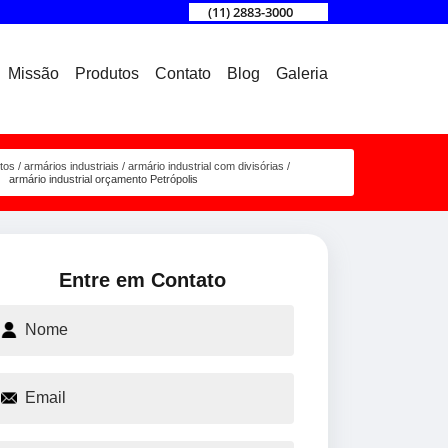
(11) 2883-3000
Missão
Produtos
Contato
Blog
Galeria
tos
armários industriais
armário industrial com divisórias
armário industrial orçamento Petrópolis
Entre em Contato