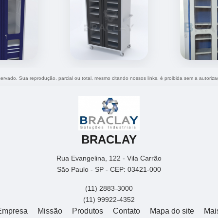
eservado. Sua reprodução, parcial ou total, mesmo citando nossos links, é proibida sem a autoriza
BRACLAY
Rua Evangelina, 122 - Vila Carrão
São Paulo - SP - CEP: 03421-000
(11) 2883-3000
(11) 99922-4352
Empresa
Missão
Produtos
Contato
Mapa do site
Mai