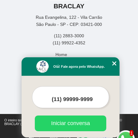
BRACLAY
Rua Evangelina, 122 - Vila Carrão
São Paulo - SP - CEP: 03421-000
(11) 2883-3000
(11) 99922-4352
Home
Empresa
Olá! Fale agora pelo WhatsApp.
Missão
Produtos
Serviços
Contato
Mapa do site
Mais Serviços
O inteiro teor deste site está sujeito à proteção de direitos autorais. Copyright©
Iniciar conversa
BRACLAY (Lei 9610 de 19/02/1998)
1