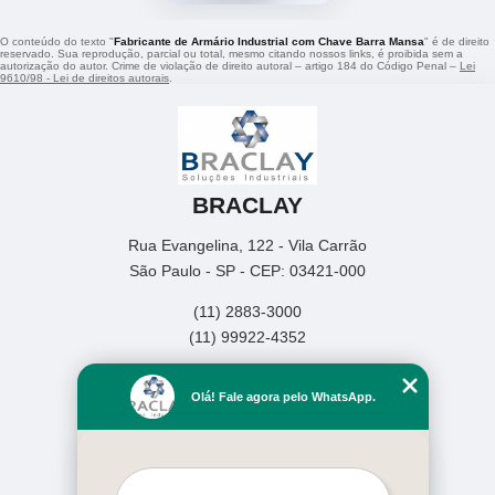
O conteúdo do texto "
Fabricante de Armário Industrial com Chave Barra Mansa
" é de direito
reservado. Sua reprodução, parcial ou total, mesmo citando nossos links, é proibida sem a
autorização do autor. Crime de violação de direito autoral – artigo 184 do Código Penal –
Lei
9610/98 - Lei de direitos autorais
.
BRACLAY
Rua Evangelina, 122 - Vila Carrão
São Paulo - SP - CEP: 03421-000
(11) 2883-3000
(11) 99922-4352
Home
Olá! Fale agora pelo WhatsApp.
Empresa
Missão
Produtos
Contato