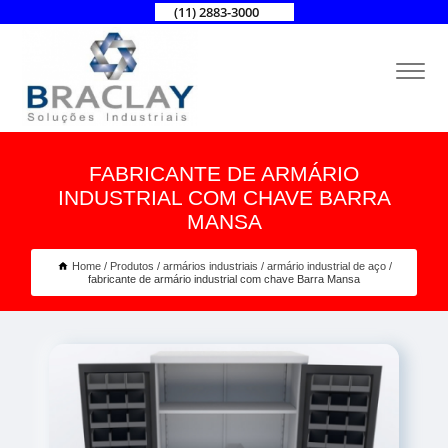
(11) 2883-3000
FABRICANTE DE ARMÁRIO
INDUSTRIAL COM CHAVE BARRA
MANSA
Home
Produtos
armários industriais
armário industrial de aço
fabricante de armário industrial com chave Barra Mansa