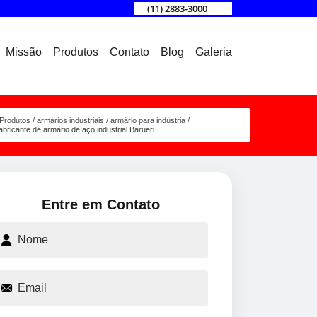
(11) 2883-3000
Missão
Produtos
Contato
Blog
Galeria
Produtos
armários industriais
armário para indústria
abricante de armário de aço industrial Barueri
Entre em Contato