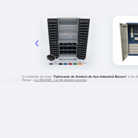
‹
O conteúdo do texto "
Fabricante de Armário de Aço Industrial Barueri
" é de d
Penal –
Lei 9610/98 - Lei de direitos autorais
.