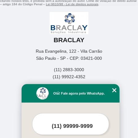
citando nossos links, é proibida sem a autorização do autor. Crime de violação de direito autoral
– artigo 184 do Código Penal –
Lei 9610/98 - Lei de direitos autorais
.
BRACLAY
Rua Evangelina, 122 - Vila Carrão
São Paulo - SP - CEP: 03421-000
(11) 2883-3000
(11) 99922-4352
Home
Olá! Fale agora pelo WhatsApp.
Empresa
Missão
Produtos
Contato
Mapa do site
Mais Serviços