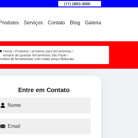
(11) 2883-3000
Produtos
Serviços
Contato
Blog
Galeria
Home
Produtos
armários para ferramentas
armário de guardar ferramentas São Paulo
rmário de ferramentas com rodas preço Botucatu
Entre em Contato