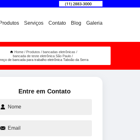
(11) 2883-3000
Produtos
Serviços
Contato
Blog
Galeria
Home
Produtos
bancadas eletrônicas
bancada de teste eletrônica São Paulo
reço de bancada para trabalho eletrônica Taboão da Serra
Entre em Contato