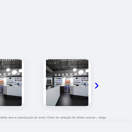
›
ibida sem a autorização do autor. Crime de violação de direito autoral – artigo