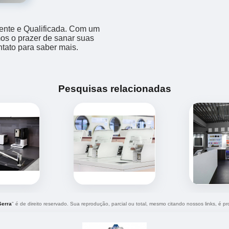
ente e Qualificada. Com um
os o prazer de sanar suas
ntato para saber mais.
Pesquisas relacionadas
Serra
" é de direito reservado. Sua reprodução, parcial ou total, mesmo citando nossos links, é pro