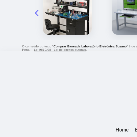
‹
O conteúdo do texto "
Comprar Bancada Laboratório Eletrônica Suzano
" é de 
Penal –
Lei 9610/98 - Lei de direitos autorais
.
Home