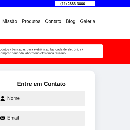
(11) 2883-3000
Missão
Produtos
Contato
Blog
Galeria
odutos
bancadas para eletrônica
bancada de eletrônica
comprar bancada laboratório eletrônica Suzano
Entre em Contato