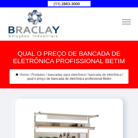
(11) 2883-3000
QUAL O PREÇO DE BANCADA DE
ELETRÔNICA PROFISSIONAL BETIM
Home
Produtos
bancadas para eletrônica
bancada de eletrônica
qual o preço de bancada de eletrônica profissional Betim