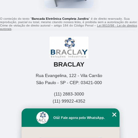
O conteúdo do texto "
Bancada Eletrônica Completa Jandira
" é de direito reservado. Sua
reprodução, parcial ou total, mesmo citando nossos links, é proibida sem a autorização do autor.
Crime de violação de direito autoral – artigo 184 do Código Penal –
Lei 9610/98 - Lei de direitos
autorais
.
BRACLAY
Rua Evangelina, 122 - Vila Carrão
São Paulo - SP - CEP: 03421-000
(11) 2883-3000
(11) 99922-4352
Home
Olá! Fale agora pelo WhatsApp.
Empresa
Missão
Produtos